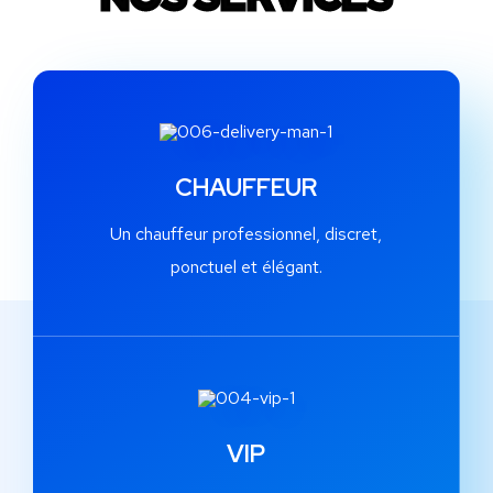
CHAUFFEUR
Un chauffeur professionnel, discret,
ponctuel et élégant.
VIP